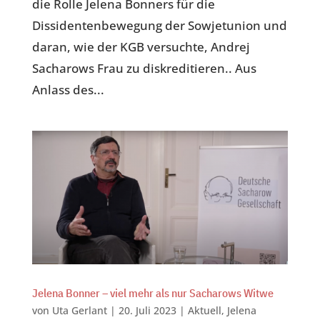
die Rolle Jelena Bonners für die
Dissidentenbewegung der Sowjetunion und
daran, wie der KGB versuchte, Andrej
Sacharows Frau zu diskreditieren.. Aus
Anlass des...
Jelena Bonner – viel mehr als nur Sacharows Witwe
von
Uta Gerlant
|
20. Juli 2023
|
Aktuell
,
Jelena