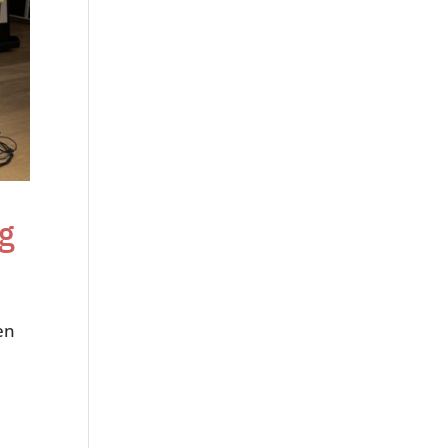
ng
en