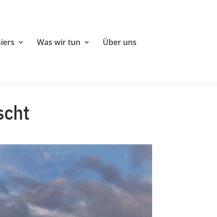
iers
Was wir tun
Über uns
scht