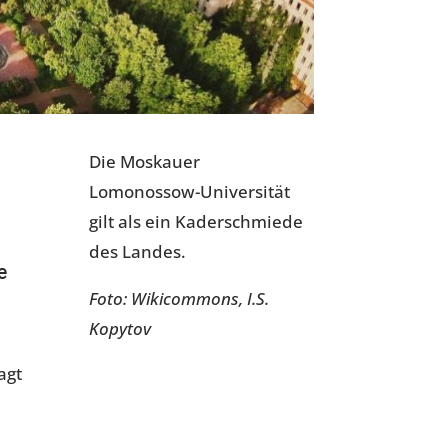
Die Moskauer
Lomonossow-Universität
gilt als ein Kaderschmiede
des Landes.
ie
Foto: Wikicommons, I.S.
Kopytov
agt