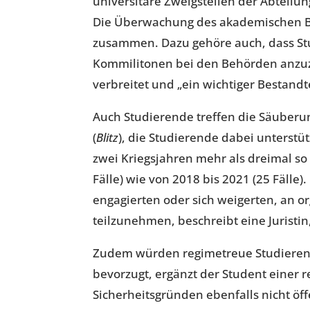
universitäre Zweigstellen der Abteil
Die Überwachung des akademischen B
zusammen. Dazu gehöre auch, dass St
Kommilitonen bei den Behörden anzuz
verbreitet und „ein wichtiger Bestandt
Auch Studierende treffen die Säuberun
(
Blitz
), die Studierende dabei unterstü
zwei Kriegsjahren mehr als dreimal so
Fälle) wie von 2018 bis 2021 (25 Fälle). 
engagierten oder sich weigerten, an o
teilzunehmen, beschreibt eine Juristin
Zudem würden regimetreue Studierend
bevorzugt, ergänzt der Student einer 
Sicherheitsgründen ebenfalls nicht öff