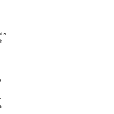
 der
ch
g
r
ir