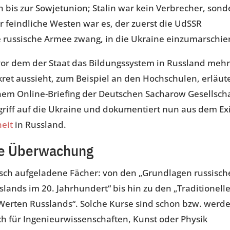
bis zur Sowjetunion; Stalin war kein Verbrecher, sond
er feindliche Westen war es, der zuerst die UdSSR
russische Armee zwang, in die Ukraine einzumarschie
vor dem der Staat das Bildungssystem in Russland meh
kret aussieht, zum Beispiel an den Hochschulen, erläut
nem Online-Briefing der Deutschen Sacharow Gesellscha
riff auf die Ukraine und dokumentiert nun aus dem Exi
eit
in Russland.
he Überwachung
isch aufgeladene Fächer: von den „Grundlagen russisch
slands im 20. Jahrhundert“ bis hin zu den „Traditionell
 Werten Russlands“. Solche Kurse sind schon bzw. werd
sich für Ingenieurwissenschaften, Kunst oder Physik