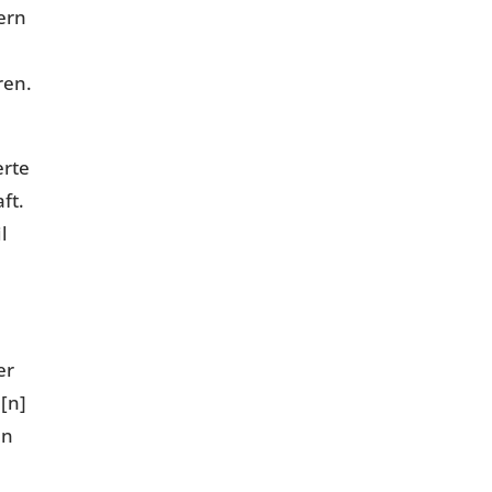
ern
ren.
r
erte
ft.
l
er
e[n]
en