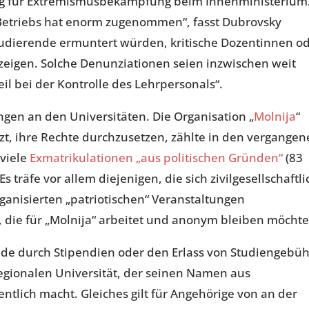
ung für Extremismusbekämpfung beim Innenministerium
etriebs hat enorm zugenommen“, fasst Dubrovsky
udierende ermuntert würden, kritische Dozentinnen o
eigen. Solche Denunziationen seien inzwischen weit
eil bei der Kontrolle des Lehrpersonals“.
gen an den Universitäten. Die Organisation „
Molnija
“
tzt, ihre Rechte durchzusetzen, zählte in den vergange
 viele
Exmatrikulationen „aus politischen Gründen“
(83
Es träfe vor allem diejenigen, die sich zivilgesellschaftli
rganisierten „patriotischen“ Veranstaltungen
, die für „Molnija“ arbeitet und anonym bleiben möchte
e durch Stipendien oder den Erlass von Studiengebü
regionalen Universität, der seinen Namen aus
entlich macht. Gleiches gilt für Angehörige von an der