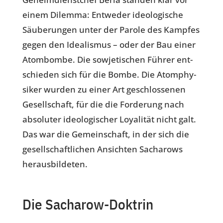
einem Dilemma: Ent­we­der ideo­lo­gi­sche
Säu­be­run­gen unter der Parole des Kampfes
gegen den Idea­lis­mus – oder der Bau einer
Atom­bombe. Die sowje­ti­schen Führer ent­
schie­den sich für die Bombe. Die Atom­phy­
si­ker wurden zu einer Art geschlos­se­nen
Gesell­schaft, für die die For­de­rung nach
abso­lu­ter ideo­lo­gi­scher Loya­li­tät nicht galt.
Das war die Gemein­schaft, in der sich die
gesell­schaft­li­chen Ansich­ten Sach­a­rows
herausbildeten.
.
Die Sach­a­row-Doktrin
.