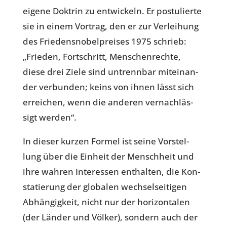
eigene Doktrin zu ent­wi­ckeln. Er pos­tu­lierte
sie in einem Vortrag, den er zur Ver­lei­hung
des Frie­dens­no­bel­prei­ses 1975 schrieb:
„Frieden, Fort­schritt, Men­schen­rechte,
diese drei Ziele sind untrenn­bar mit­ein­an­
der ver­bun­den; keins von ihnen lässt sich
errei­chen, wenn die anderen ver­nach­läs­
sigt werden“.
In dieser kurzen Formel ist seine Vor­stel­
lung über die Einheit der Mensch­heit und
ihre wahren Inter­es­sen ent­hal­ten, die Kon­
sta­tie­rung der glo­ba­len wech­sel­sei­ti­gen
Abhän­gig­keit, nicht nur der hori­zon­ta­len
(der Länder und Völker), sondern auch der