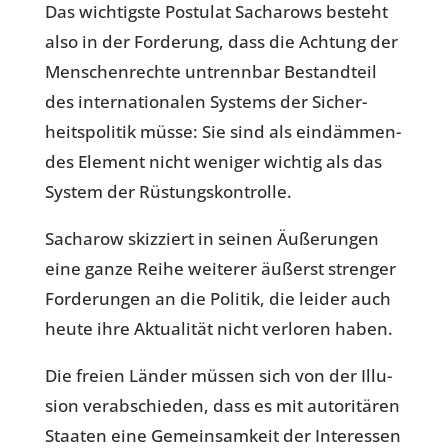
Das wich­tigste Pos­tu­lat Sach­a­rows besteht
also in der For­de­rung, dass die Achtung der
Men­schen­rechte untrenn­bar Bestand­teil
des inter­na­tio­na­len Systems der Sicher­
heits­po­li­tik müsse: Sie sind als ein­däm­men­
des Element nicht weniger wichtig als das
System der Rüstungskontrolle.
Sach­a­row skiz­ziert in seinen Äuße­run­gen
eine ganze Reihe wei­te­rer äußerst stren­ger
For­de­run­gen an die Politik, die leider auch
heute ihre Aktua­li­tät nicht ver­lo­ren haben.
Die freien Länder müssen sich von der Illu­
sion ver­ab­schie­den, dass es mit auto­ri­tä­ren
Staaten eine Gemein­sam­keit der Inter­es­sen