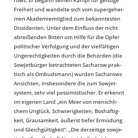
rows. Er begann seinen Kampf für geis­tige
Frei­heit und wan­delte sich vom super­ge­hei­
men Aka­de­mie­mit­glied zum bekann­tes­ten
Dis­si­den­ten. Unter dem Ein­fluss der nicht
abrei­ßen­den Bitten um Hilfe für die Opfer
poli­ti­scher Ver­fol­gung und der viel­fäl­ti­gen
Unge­rech­tig­kei­ten durch die Behör­den (die
Sowjet­bür­ger betrach­te­ten Sach­a­row prak­
tisch als Ombuds­mann) wurden Sach­a­rows
Ansich­ten, ins­be­son­dere die zum Sowjet­
sys­tem, sehr viel pes­si­mis­ti­scher. Er erkennt
im eigenen Land „ein Meer von mensch­li­
chem Unglück, Schwie­rig­kei­ten, Bos­haf­tig­
keit, Grau­sam­keit, äußerst tiefer Ermü­dung
und Gleich­gül­tig­keit“. „Die der­zei­tige sowje­