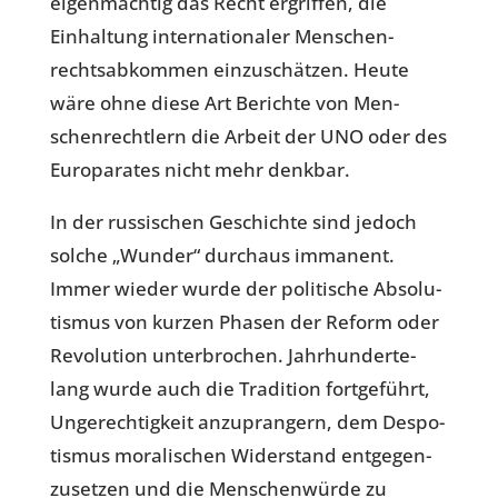
eigen­mäch­tig das Recht ergrif­fen, die
Einhaltung inter­na­tio­naler Men­schen­
rechts­ab­kom­men einzuschätzen. Heute
wäre ohne diese Art Berichte von Men­
schen­recht­lern die Arbeit der UNO oder des
Euro­pa­ra­tes nicht mehr denkbar.
In der russischen Geschichte sind jedoch
solche „Wunder“ durch­aus imma­nent.
Immer wieder wurde der politische Abso­lu­
tis­mus von kurzen Phasen der Reform oder
Revo­lu­tion unter­bro­chen. Jahr­hun­der­te­
lang wurde auch die Tra­di­tion fort­ge­führt,
Unge­rech­tig­keit anzu­pran­gern, dem Des­po­
tis­mus mora­li­schen Wider­stand ent­ge­gen­
zu­set­zen und die Men­schenwürde zu