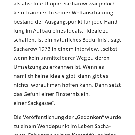
als abso­lute Utopie. Sach­a­row war jedoch
kein Träumer. In seiner Welt­an­schau­ung
bestand der Aus­gangs­punkt für jede Hand­
lung im Aufbau eines Ideals. „Ideale zu
schaf­fen, ist ein natür­li­ches Bedürf­nis“, sagt
Sach­a­row 1973 in einem Inter­view, „selbst
wenn kein unmit­tel­ba­rer Weg zu deren
Umset­zung zu erken­nen ist. Wenn es
nämlich keine Ideale gibt, dann gibt es
nichts, worauf man hoffen kann. Dann setzt
das Gefühl einer Fins­ter­nis ein,
einer Sackgasse“.
Die Ver­öf­fent­li­chung der „Gedan­ken“ wurde
zu einem Wen­de­punkt im Leben Sach­a­