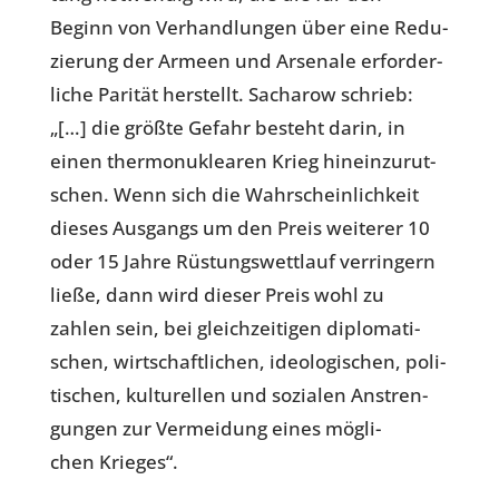
Beginn von Ver­hand­lun­gen über eine Redu­
zie­rung der Armeen und Arse­nale erfor­der­
li­che Parität her­stellt. Sach­a­row schrieb:
„[…] die größte Gefahr besteht darin, in
einen ther­mo­nu­klea­ren Krieg hin­ein­zu­rut­
schen. Wenn sich die Wahr­schein­lich­keit
dieses Aus­gangs um den Preis wei­te­rer 10
oder 15 Jahre Rüs­tungs­wett­lauf ver­rin­gern
ließe, dann wird dieser Preis wohl zu
zahlen sein, bei gleich­zei­ti­gen diplo­ma­ti­
schen, wirt­schaft­li­chen, ideo­lo­gi­schen, poli­
ti­schen, kul­tu­rel­len und sozia­len Anstren­
gun­gen zur Ver­mei­dung eines mög­li­
chen Krieges“.