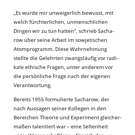
„Es wurde mir unwei­ger­lich bewusst, mit
welch fürch­ter­li­chen, unmensch­li­chen
Dingen wir zu tun hatten“, schrieb Sach­a­
row über seine Arbeit im sowje­ti­schen
Atom­pro­gramm. Diese Wahr­neh­mung
stellte die Gelehr­ten zwangs­läu­fig vor radi­
kale ethi­sche Fragen, unter anderem vor
die per­sön­li­che Frage nach der eigenen
Verantwortung.
Bereits 1955 for­mu­lierte Sach­a­row, der
nach Aus­sa­gen seiner Kol­le­gen in den
Berei­chen Theorie und Expe­ri­ment glei­cher­
ma­ßen talen­tiert war – eine Sel­ten­heit