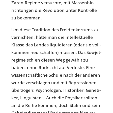
Zaren-Regime ver­suchte, mit Mas­sen­hin­
rich­tun­gen die Revo­lu­tion unter Kon­trolle
zu bekommen.
Um diese Tra­di­tion des Frei­den­ker­tums zu
ver­nich­ten, hätte man die intel­lek­tu­elle
Klasse des Landes liqui­die­ren (oder sie voll­
kom­men neu schaf­fen) müssen. Das Sowjet­
re­gime schien diesen Weg gewählt zu
haben, ohne Rück­sicht auf Ver­luste. Eine
wis­sen­schaft­li­che Schule nach der anderen
wurde zer­schla­gen und mit Repres­sio­nen
über­zo­gen: Psy­cho­lo­gen, His­to­ri­ker, Gene­ti­
ker, Lin­gu­is­ten… Auch die Phy­si­ker sollten
an die Reihe kommen, doch Stalin und sein
Geheim­dienst­chef Beria standen klar vor