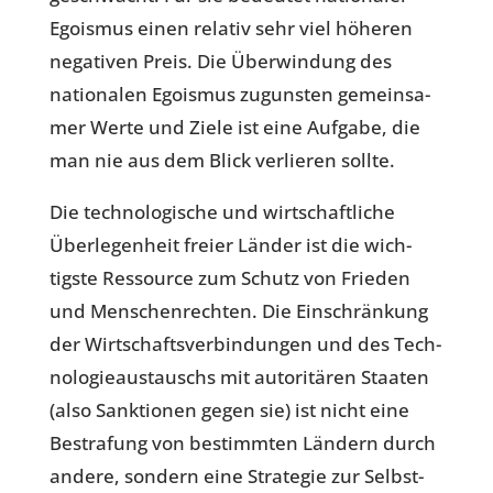
Ego­is­mus einen relativ sehr viel höheren
nega­ti­ven Preis. Die Über­win­dung des
natio­na­len Ego­is­mus zuguns­ten gemein­sa­
mer Werte und Ziele ist eine Aufgabe, die
man nie aus dem Blick ver­lie­ren sollte.
Die tech­no­lo­gi­sche und wirt­schaft­li­che
Über­le­gen­heit freier Länder ist die wich­
tigste Res­source zum Schutz von Frieden
und Men­schen­rech­ten. Die Ein­schrän­kung
der Wirt­schafts­ver­bin­dun­gen und des Tech­
no­lo­gie­aus­tauschs mit auto­ri­tä­ren Staaten
(also Sank­tio­nen gegen sie) ist nicht eine
Bestra­fung von bestimm­ten Ländern durch
andere, sondern eine Stra­te­gie zur Selbst­