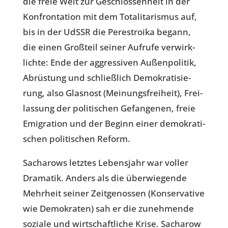
die freie Welt zur Geschlos­sen­heit in der
Kon­fron­ta­tion mit dem Tota­li­ta­ris­mus auf,
bis in der UdSSR die Pere­stroika begann,
die einen Groß­teil seiner Aufrufe ver­wirk­
lichte: Ende der aggres­si­ven Außen­po­li­tik,
Abrüs­tung und schließ­lich Demo­kra­ti­sie­
rung, also Glas­nost (Mei­nungs­frei­heit), Frei­
las­sung der poli­ti­schen Gefan­ge­nen, freie
Emi­gra­tion und der Beginn einer demo­kra­ti­
schen poli­ti­schen Reform.
Sach­a­rows letztes Lebens­jahr war voller
Dra­ma­tik. Anders als die über­wie­gende
Mehr­heit seiner Zeit­ge­nos­sen (Kon­ser­va­tive
wie Demo­kra­ten) sah er die zuneh­mende
soziale und wirt­schaft­li­che Krise. Sach­a­row