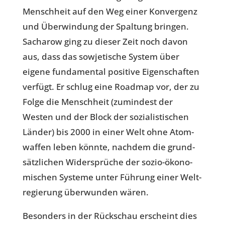
Mensch­heit auf den Weg einer Kon­ver­genz
und Über­win­dung der Spal­tung bringen.
Sach­a­row ging zu dieser Zeit noch davon
aus, dass das sowje­ti­sche System über
eigene fun­da­men­tal posi­tive Eigen­schaf­ten
verfügt. Er schlug eine Roadmap vor, der zu
Folge die Mensch­heit (zumin­dest der
Westen und der Block der sozia­lis­ti­schen
Länder) bis 2000 in einer Welt ohne Atom­
waf­fen leben könnte, nachdem die grund­
sätz­li­chen Wider­sprü­che der sozio-öko­no­
mi­schen Systeme unter Führung einer Welt­
re­gie­rung über­wun­den wären.
Beson­ders in der Rück­schau erscheint dies