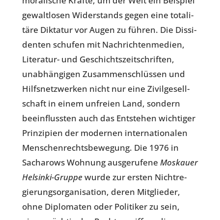
mora­li­sche Kräfte, um der Welt ein Bei­spiel
gewalt­lo­sen Wider­stands gegen eine tota­li­
täre Dik­ta­tur vor Augen zu führen. Die Dis­si­
den­ten schufen mit Nach­rich­ten­me­dien,
Lite­ra­tur- und Geschichts­zeit­schrif­ten,
unab­hän­gi­gen Zusam­men­schlüs­sen und
Hilfs­netz­wer­ken nicht nur eine Zivil­ge­sell­
schaft in einem unfreien Land, sondern
beein­fluss­ten auch das Ent­ste­hen wich­ti­ger
Prin­zi­pien der moder­nen inter­na­tio­na­len
Men­schen­rechts­be­we­gung. Die 1976 in
Sach­a­rows Wohnung aus­ge­ru­fene
Mos­kauer
Hel­sinki-Gruppe
wurde zur ersten Nicht­re­
gie­rungs­or­ga­ni­sa­tion, deren Mit­glie­der,
ohne Diplo­ma­ten oder Poli­ti­ker zu sein,