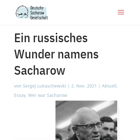
Ein rus­si­sches
Wunder namens
Sacharow
von
Sergej Lukaschewski
|
2. Nov. 2021
|
Aktuell
,
Essay
,
Wer war Sacharow