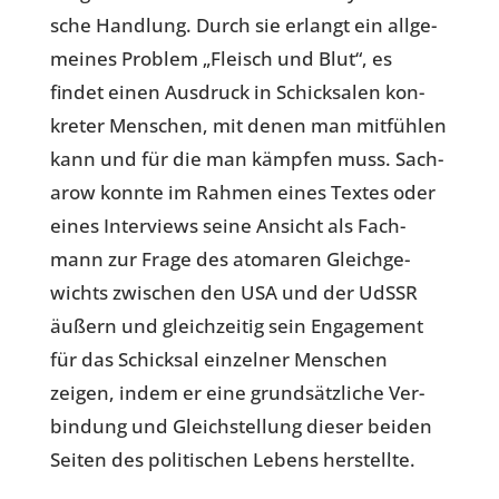
sche Hand­lung. Durch sie erlangt ein all­ge­
mei­nes Problem „Fleisch und Blut“, es
findet einen Aus­druck in Schick­sa­len kon­
kre­ter Men­schen, mit denen man mit­füh­len
kann und für die man kämpfen muss. Sach­
a­row konnte im Rahmen eines Textes oder
eines Inter­views seine Ansicht als Fach­
mann zur Frage des ato­ma­ren Gleich­ge­
wichts zwi­schen den USA und der UdSSR
äußern und gleich­zei­tig sein Enga­ge­ment
für das Schick­sal ein­zel­ner Men­schen
zeigen, indem er eine grund­sätz­li­che Ver­
bin­dung und Gleich­stel­lung dieser beiden
Seiten des poli­ti­schen Lebens herstellte.