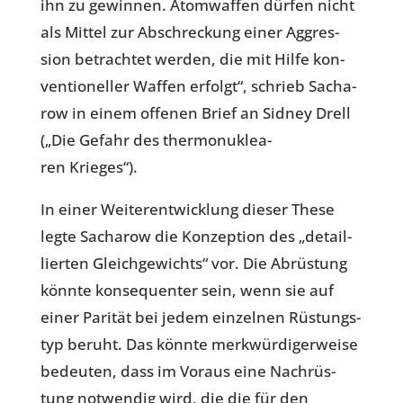
ihn zu gewin­nen. Atom­waf­fen dürfen nicht
als Mittel zur Abschre­ckung einer Aggres­
sion betrach­tet werden, die mit Hilfe kon­
ven­tio­nel­ler Waffen erfolgt“, schrieb Sach­a­
row in einem offenen Brief an Sidney Drell
(„Die Gefahr des ther­mo­nu­klea­
ren Krieges“).
In einer Wei­ter­ent­wick­lung dieser These
legte Sach­a­row die Kon­zep­tion des „detail­
lier­ten Gleich­ge­wichts“ vor. Die Abrüs­tung
könnte kon­se­quen­ter sein, wenn sie auf
einer Parität bei jedem ein­zel­nen Rüs­tungs­
typ beruht. Das könnte merk­wür­di­ger­weise
bedeu­ten, dass im Voraus eine Nach­rüs­
tung not­wen­dig wird, die die für den