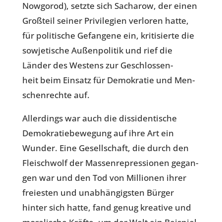
Now­go­rod), setzte sich Sach­a­row, der einen
Groß­teil seiner Pri­vi­le­gien ver­lo­ren hatte,
für poli­ti­sche Gefan­gene ein, kri­ti­sierte die
sowje­ti­sche Außen­po­li­tik und rief die
Länder des Westens zur Geschlos­sen­
heit beim Einsatz für Demo­kra­tie und Men­
schen­rechte auf.
Aller­dings war auch die dis­si­den­ti­sche
Demo­kra­tie­be­we­gung auf ihre Art ein
Wunder. Eine Gesell­schaft, die durch den
Fleisch­wolf der Mas­sen­re­pres­sio­nen gegan­
gen war und den Tod von Mil­lio­nen ihrer
frei­es­ten und unab­hän­gigs­ten Bürger
hinter sich hatte, fand genug krea­tive und