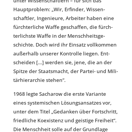
unter Wis­sen­schaft­lern – für sich das
Haupt­pro­blem: „Wir, Erfin­der, Wis­sen­
schaft­ler, Inge­nieure, Arbei­ter haben eine
fürch­ter­li­che Waffe geschaf­fen, die fürch­
ter­lichste Waffe in der Mensch­heits­ge­
schichte. Doch wird ihr Einsatz voll­kom­men
außer­halb unserer Kon­trolle liegen. Ent­
schei­den […] werden sie, jene, die an der
Spitze der Staats­macht, der Partei- und Mili­
tär­hier­ar­chie stehen“.
1968 legte Sach­a­row die erste Vari­ante
eines sys­te­mi­schen Lösungsansat­zes vor,
unter dem Ti­tel „Gedan­ken über Fort­schritt,
fried­li­che Koexis­tenz und geis­tige Frei­heit“.
Die Mensch­heit solle auf der Grund­lage