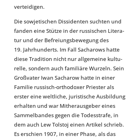
verteidigen.
Die sowje­ti­schen Dis­si­den­ten suchten und
fanden eine Stütze in der rus­si­schen Lite­ra­
tur und der Befrei­ungs­be­we­gung des
19. Jahr­hun­derts. Im Fall Sach­a­rows hatte
diese Tra­di­tion nicht nur all­ge­meine kul­tu­
relle, sondern auch fami­liäre Wurzeln. Sein
Groß­va­ter Iwan Sach­a­row hatte in einer
Familie rus­sisch-ortho­do­xer Pries­ter als
erster eine welt­li­che, juris­ti­sche Ausbildung
erhal­ten und war Mit­her­aus­ge­ber eines
Sam­mel­ban­des gegen die Todes­strafe, in
dem auch Lew Tolstoj einen Artikel schrie­b.
Es erschien 1907, in einer Phase, als das