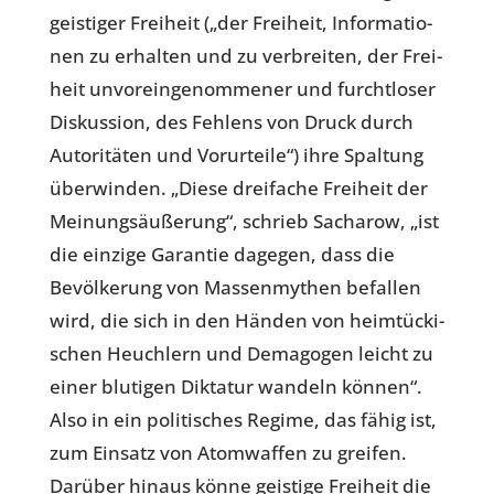
geis­ti­ger Frei­heit („der Frei­heit, Infor­ma­tio­
nen zu erhal­ten und zu ver­brei­ten, der Frei­
heit unvor­ein­ge­nom­me­ner und furcht­lo­ser
Dis­kus­sion, des Fehlens von Druck durch
Auto­ri­tä­ten und Vor­ur­teile“) ihre Spal­tung
über­win­den. „Diese drei­fa­che Frei­heit der
Mei­nungs­äu­ße­rung“, schrieb Sach­a­row, „ist
die einzige Garan­tie dagegen, dass die
Bevöl­ke­rung von Mas­sen­my­then befal­len
wird, die sich in den Händen von heim­tü­cki­
schen Heuch­lern und Dem­ago­gen leicht zu
einer blu­ti­gen Dik­ta­tur wandeln können“.
Also in ein poli­ti­sches Regime, das fähig ist,
zum Einsatz von Atom­waf­fen zu greifen.
Darüber hinaus könne geis­tige Frei­heit die