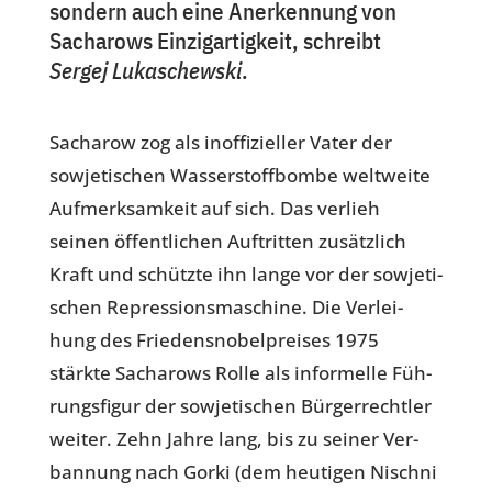
sondern auch eine Aner­ken­nung von
Sacharows Einzigartigkeit, schreibt
Sergej Lukaschewski
.
.
Sach­a­row zog als inof­fi­zi­el­ler Vater der
sowje­ti­schen Was­ser­stoff­bombe weltweite
Auf­merk­sam­keit auf sich. Das verlieh
seinen öffent­li­chen Auf­trit­ten zusätz­lich
Kraft und schützte ihn lange vor der sowje­ti­
schen Repres­si­ons­ma­schine. Die Ver­lei­
hung des Frie­dens­no­bel­prei­ses 1975
stärkte Sach­a­rows Rolle als infor­melle Füh­
rungs­fi­gur der sowje­ti­schen Bür­ger­recht­ler
weiter. Zehn Jahre lang, bis zu seiner Ver­
ban­nung nach Gorki (dem heu­ti­gen Nischni