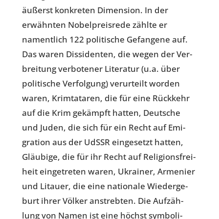
äußerst kon­kre­ten Dimen­sion. In der
erwähn­ten Nobel­preis­rede zählte er
nament­lich 122 poli­ti­sche Gefan­gene auf.
Das waren Dis­si­den­ten, die wegen der Ver­
brei­tung ver­bo­te­ner Lite­ra­tur (u.a. über
poli­ti­sche Ver­fol­gung) ver­ur­teilt worden
waren, Krim­ta­ta­ren, die für eine Rück­kehr
auf die Krim gekämpft hatten, Deut­sche
und Juden, die sich für ein Recht auf Emi­
gra­tion aus der UdSSR ein­ge­setzt hatten,
Gläu­bige, die für ihr Recht auf Reli­gi­ons­frei­
heit ein­ge­tre­ten waren, Ukrai­ner, Arme­nier
und Litauer, die eine natio­nale Wie­der­ge­
burt ihrer Völker anstreb­ten. Die Auf­zäh­
lung von Namen ist eine höchst sym­bo­li­