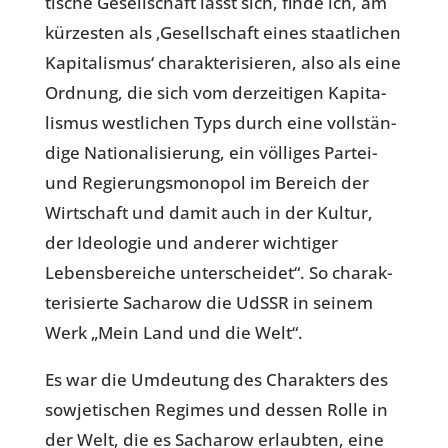
ti­sche Gesell­schaft lässt sich, finde ich, am
kür­zes­ten als ‚Gesell­schaft eines staat­li­chen
Kapi­ta­lis­mus‘ cha­rak­te­ri­sie­ren, also als eine
Ordnung, die sich vom der­zei­ti­gen Kapi­ta­
lis­mus west­li­chen Typs durch eine voll­stän­
dige Natio­na­li­sie­rung, ein völ­li­ges Partei-
und Regie­rungs­mo­no­pol im Bereich der
Wirt­schaft und damit auch in der Kultur,
der Ideo­lo­gie und anderer wich­ti­ger
Lebens­be­rei­che unter­schei­det“. So cha­rak­
te­ri­sierte Sach­a­row die UdSSR in seinem
Werk „Mein Land und die Welt“.
Es war die Umdeu­tung des Cha­rak­ters des
sowje­ti­schen Regimes und dessen Rolle in
der Welt, die es Sach­a­row erlaub­ten, eine