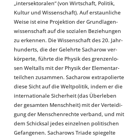
„inter­sek­to­ra­len“ (von Wirt­schaft, Politik,
Kultur und Wis­sen­schaft). Auf erstaun­li­che
Weise ist eine Pro­jek­tion der Grund­la­gen­
wis­sen­schaft auf die sozia­len Bezie­hun­gen
zu erken­nen. Die Wis­sen­schaft des 20. Jahr­
hun­derts, die der Gelehrte Sach­a­row ver­
kör­perte, führte die Physik des gren­zen­lo­
sen Welt­alls mit der Physik der Ele­men­tar­
teil­chen zusam­men. Sach­a­row extra­po­lierte
diese Sicht auf die Welt­po­li­tik, indem er die
inter­na­tio­nale Sicher­heit (das Über­le­ben
der gesam­ten Mensch­heit) mit der Ver­tei­di­
gung der Men­schen­rechte verband, und mit
dem Schick­sal jedes ein­zel­nen poli­ti­schen
Gefan­ge­nen. Sach­a­rows Triade spie­gelte