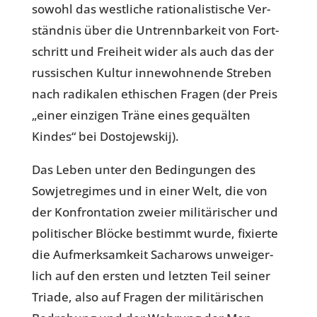
sowohl das west­li­che ratio­na­lis­ti­sche Ver­
ständ­nis über die Untrenn­bar­keit von Fort­
schritt und Frei­heit wider als auch das der
rus­si­schen Kultur inne­woh­nende Streben
nach radi­ka­len ethi­schen Fragen (der Preis
„einer ein­zi­gen Träne eines gequäl­ten
Kindes“ bei Dostojewskij).
Das Leben unter den Bedin­gun­gen des
Sowjet­re­gimes und in einer Welt, die von
der Kon­fron­ta­tion zweier mili­tä­ri­scher und
poli­ti­scher Blöcke bestimmt wurde, fixierte
die Auf­merk­sam­keit Sach­a­rows unwei­ger­
lich auf den ersten und letzten Teil seiner
Triade, also auf Fragen der mili­tä­ri­schen