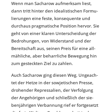
Wenn man Sach­a­row auf­merk­sam liest,
dann tritt hinter den idea­lis­ti­schen For­mu­
lie­run­gen eine feste, kon­se­quente und
durch­aus prag­ma­ti­sche Posi­tion hervor. Sie
geht von einer klaren Unter­schei­dung der
Bedro­hun­gen, von Wider­stand und der
Bereit­schaft aus, seinen Preis für eine all­
mäh­li­che, aber beharr­li­che Bewe­gung hin
zum gesteck­ten Ziel zu zahlen.
Auch Sach­a­row ging diesen Weg. Unge­ach­
tet der Hetze in der sowje­ti­schen Presse,
dro­hen­der Repres­sa­lien, der Ver­fol­gung
der Ange­hö­ri­gen und schließ­lich der sie­
ben­jäh­ri­gen Ver­ban­nung rief er fort­ge­setzt