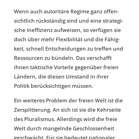
Wenn auch auto­ri­täre Regime ganz offen­
sicht­lich rück­stän­dig sind und eine stra­te­gi­
sche Inef­fi­zi­enz auf­wei­sen, so ver­fü­gen sie
doch über mehr Fle­xi­bi­li­tät und die Fähig­
keit, schnell Ent­schei­dun­gen zu treffen und
Res­sour­cen zu bündeln. Das ver­schafft
ihnen tak­ti­sche Vor­teile gegen­über freien
Ländern, die diesen Umstand in ihrer
Politik berück­sich­ti­gen müssen.
Ein wei­te­res Problem der freien Welt ist die
Zer­split­te­rung. An sich ist sie die Kehr­seite
des Plu­ra­lis­mus. Aller­dings wird die freie
Welt durch man­gelnde Geschlos­sen­heit
geschwächt. Für sie bedeu­tet natio­na­ler