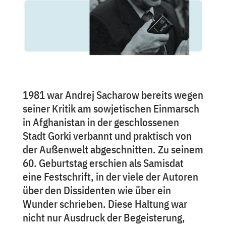
1981 war Andrej Sach­a­row bereits wegen
seiner Kritik am sowje­ti­schen Ein­marsch
in Afgha­ni­stan in der geschlos­se­nen
Stadt Gorki verbannt und prak­tisch von
der Außen­welt abge­schnit­ten. Zu seinem
60. Geburts­tag erschien als Samis­dat
eine Fest­schrift, in der viele der Autoren
über den Dissidenten wie über ein
Wunder schrieben. Diese Haltung war
nicht nur Aus­druck der Begeis­te­rung,