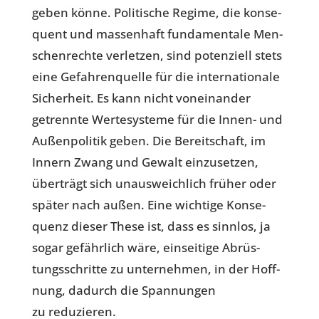
geben könne. Poli­ti­sche Regime, die kon­se­
quent und mas­sen­haft fun­da­men­tale Men­
schen­rechte ver­let­zen, sind poten­zi­ell stets
eine Gefah­ren­quelle für die inter­na­tio­nale
Sicher­heit. Es kann nicht von­ein­an­der
getrennte Wer­te­sys­teme für die Innen- und
Außen­po­li­tik geben. Die Bereit­schaft, im
Innern Zwang und Gewalt ein­zu­set­zen,
über­trägt sich unaus­weich­lich früher oder
später nach außen. Eine wich­tige Kon­se­
quenz dieser These ist, dass es sinnlos, ja
sogar gefähr­lich wäre, ein­sei­tige Abrüs­
tungs­schritte zu unter­neh­men, in der Hoff­
nung, dadurch die Span­nun­gen
zu reduzieren.