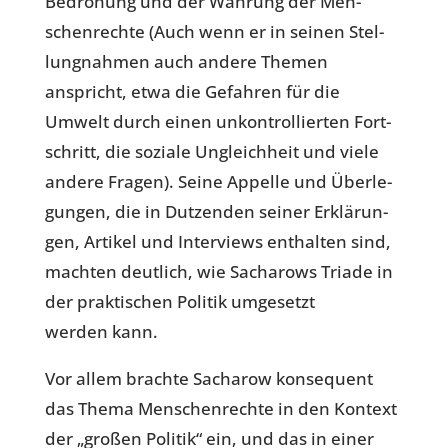
Bedro­hung und der Wahrung der Men­
schen­rechte (Auch wenn er in seinen Stel­
lung­nah­men auch andere Themen
anspricht, etwa die Gefah­ren für die
Umwelt durch einen unkon­trol­lier­ten Fort­
schritt, die soziale Ungleich­heit und viele
andere Fragen). Seine Appelle und Über­le­
gun­gen, die in Dut­zen­den seiner Erklä­run­
gen, Artikel und Inter­views ent­hal­ten sind,
machten deut­lich, wie Sach­a­rows Triade in
der prak­ti­schen Politik umge­setzt
werden kann.
Vor allem brachte Sach­a­row kon­se­quent
das Thema Men­schen­rechte in den Kontext
der „großen Politik“ ein, und das in einer