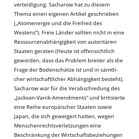
ver­tei­di­gung. Sach­a­row hat zu diesem
Thema einen eigenen Artikel geschrie­ben
(„Atom­ener­gie und die Frei­heit des
Westens“). Freie Länder sollten nicht in eine
Res­sour­cen­ab­hän­gig­keit von auto­ri­tä­ren
Staaten geraten (Heute ist offen­sicht­lich
gewor­den, dass das Problem breiter als die
Frage der Boden­schätze ist und in sämt­li­
cher wirt­schaft­li­cher Abhän­gig­keit besteht).
Sach­a­row war für die Ver­ab­schie­dung des
„Jackson-Vanik-Amend­ments“ und kri­ti­sierte
eine Reihe euro­päi­scher Staaten sowie
Japan, die sich gewei­gert hatten, wegen
Men­schen­rechts­ver­let­zun­gen eine
Beschrän­kung der Wirt­schafts­be­zie­hun­gen