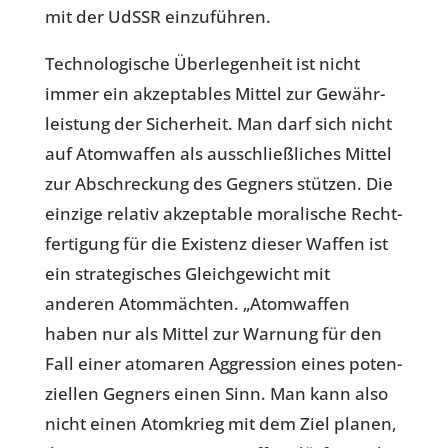
mit der UdSSR einzuführen.
Tech­no­lo­gi­sche Über­le­gen­heit ist nicht
immer ein akzep­ta­bles Mittel zur Gewähr­
leis­tung der Sicher­heit. Man darf sich nicht
auf Atom­waf­fen als aus­schließ­li­ches Mittel
zur Abschre­ckung des Gegners stützen. Die
einzige relativ akzep­ta­ble mora­li­sche Recht­
fer­ti­gung für die Exis­tenz dieser Waffen ist
ein stra­te­gi­sches Gleich­ge­wicht mit
anderen Atom­mäch­ten. „Atom­waf­fen
haben nur als Mittel zur Warnung für den
Fall einer ato­ma­ren Aggres­sion eines poten­
zi­el­len Gegners einen Sinn. Man kann also
nicht einen Atom­krieg mit dem Ziel planen,